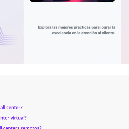
all center?
nter virtual?
all centers remotos?