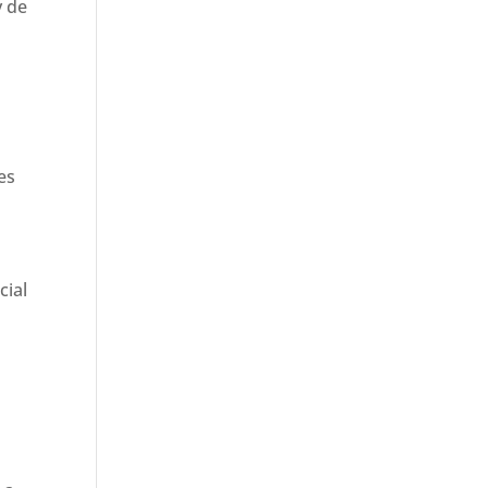
y de
es
cial