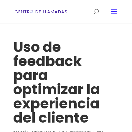
Uso de
feedback
para
optimizar la
experiencia
del cliente
por
José Luis Pérez
|
Ene 15, 2026
|
Experiencia del Cliente