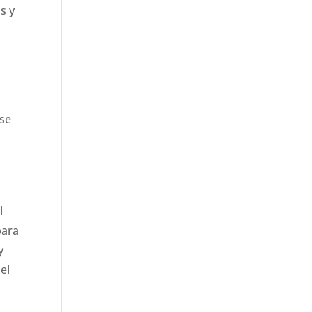
s y
 se
l
para
y
el