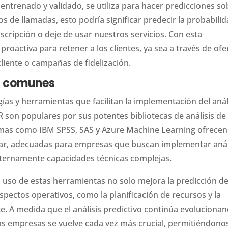
entrenado y validado, se utiliza para hacer predicciones so
os de llamadas, esto podría significar predecir la probabili
uscripción o deje de usar nuestros servicios. Con esta
oactiva para retener a los clientes, ya sea a través de ofe
cliente o campañas de fidelización.
s comunes
gías y herramientas que facilitan la implementación del anál
 son populares por sus potentes bibliotecas de análisis de
rmas como IBM SPSS, SAS y Azure Machine Learning ofrecen
usar, adecuadas para empresas que buscan implementar anál
internamente capacidades técnicas complejas.
el uso de estas herramientas no solo mejora la predicción d
pectos operativos, como la planificación de recursos y la
te. A medida que el análisis predictivo continúa evolucionan
 las empresas se vuelve cada vez más crucial, permitiéndono