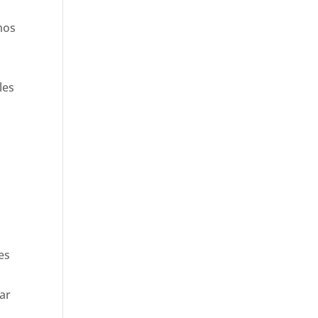
tmos
les
es
ar