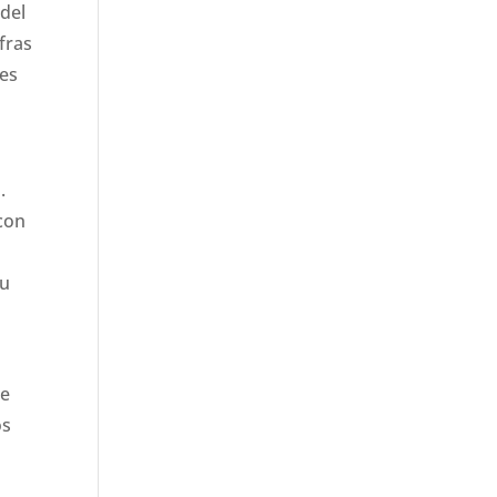
 del
fras
tes
.
 con
su
se
os