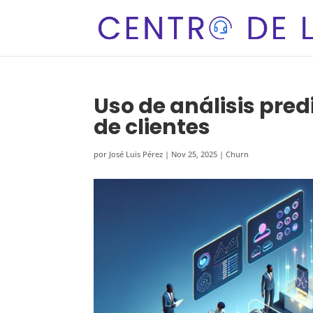
Uso de análisis pred
de clientes
por
José Luis Pérez
|
Nov 25, 2025
|
Churn