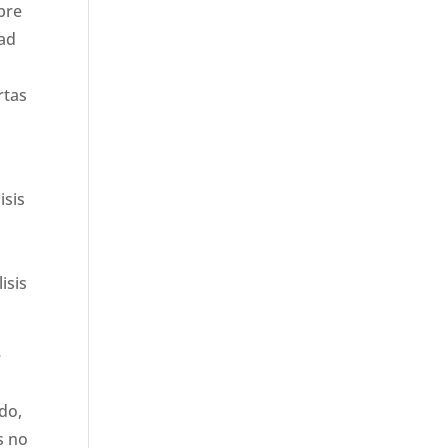
bre
dad
rtas
isis
isis
e
do,
s no