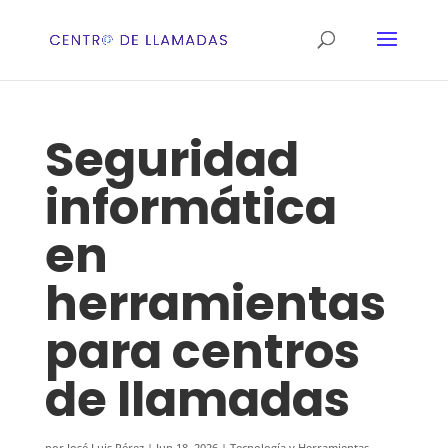
Seguridad
informática
en
herramientas
para centros
de llamadas
por
José Luis Pérez
|
Jun 18, 2026
|
Tecnología y Herramientas