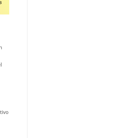
3
n
l
tivo