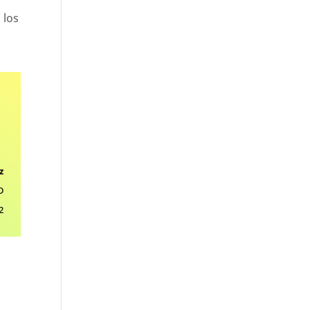
 los
z
D
2