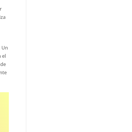
r
iza
. Un
 el
 de
ente