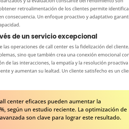
arizados y la evaluación constante del rendimiento son
 obtener retroalimentación de los clientes permite identifica
s en consecuencia. Un enfoque proactivo y adaptativo garant
capacidad.
ravés de un servicio excepcional
e las operaciones de call center es la fidelización del cliente
oblemas, sino que también crea una conexión emocional con
ón de las interacciones, la empatía y la resolución proactiva
iente y aumentan su lealtad. Un cliente satisfecho es un cli
all center eficaces pueden aumentar la
5%, según un estudio reciente. La optimización de
 avanzada son clave para lograr este resultado.