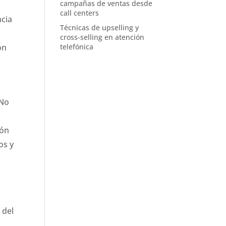
campañas de ventas desde
call centers
ncia
Técnicas de upselling y
cross-selling en atención
telefónica
on
 No
ión
os y
 del