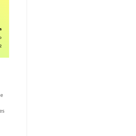
s
o
2
de
les