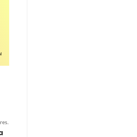
l
res.
a