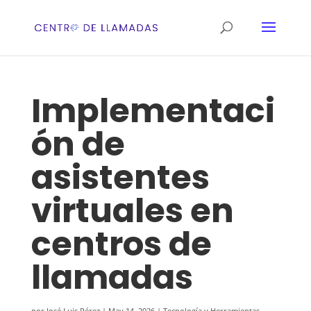
Implementaci
ón de
asistentes
virtuales en
centros de
llamadas
por
José Luis Pérez
|
May 14, 2026
|
Tecnología y Herramientas