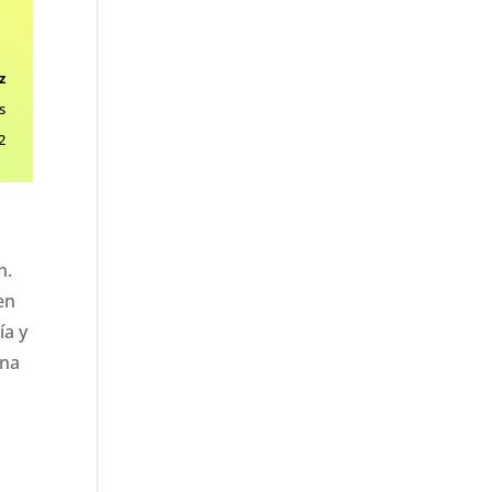
z
s
2
n.
en
ía y
una