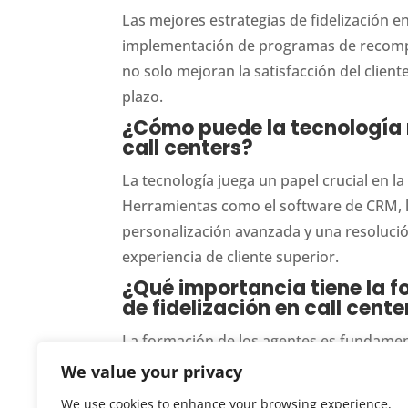
Las mejores estrategias de fidelización en 
implementación de programas de recompen
no solo mejoran la satisfacción del client
plazo.
¿Cómo puede la tecnología m
call centers?
La tecnología juega un papel crucial en la 
Herramientas como el software de CRM, la 
personalización avanzada y una resoluci
experiencia de cliente superior.
¿Qué importancia tiene la f
de fidelización en call cente
La formación de los agentes es fundamenta
bien capacitado no solo puede manejar me
We value your privacy
puede ofrecer un servicio más personalizad
We use cookies to enhance your browsing experience,