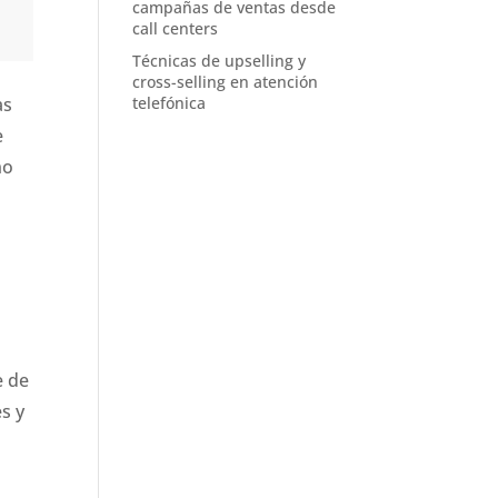
campañas de ventas desde
call centers
Técnicas de upselling y
cross-selling en atención
telefónica
as
e
no
e de
s y