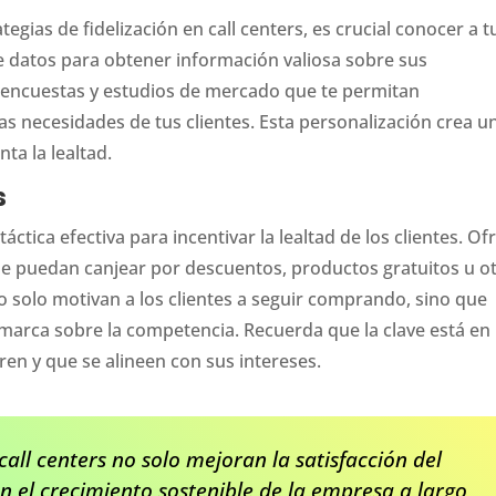
gias de fidelización en call centers, es crucial conocer a t
 de datos para obtener información valiosa sobre sus
 encuestas y estudios de mercado que te permitan
 las necesidades de tus clientes. Esta personalización crea u
a la lealtad.
s
ica efectiva para incentivar la lealtad de los clientes. Of
e puedan canjear por descuentos, productos gratuitos u o
o solo motivan a los clientes a seguir comprando, sino que
 marca sobre la competencia. Recuerda que la clave está en
en y que se alineen con sus intereses.
 call centers no solo mejoran la satisfacción del
n el crecimiento sostenible de la empresa a largo