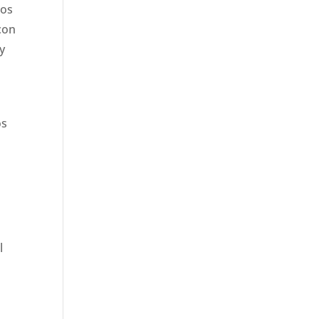
los
 con
y
os
l