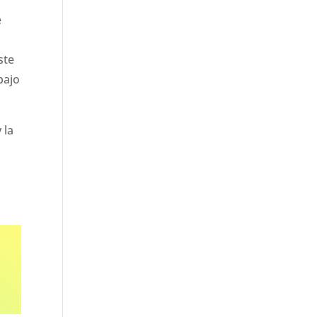
e
,
ste
bajo
 la
n