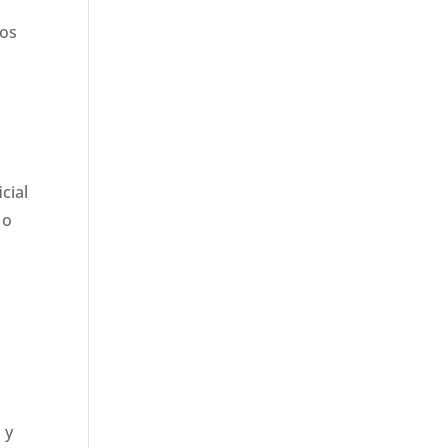
los
cial
 o
 y