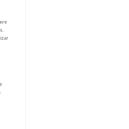
iere
s.
izar
s
e
a