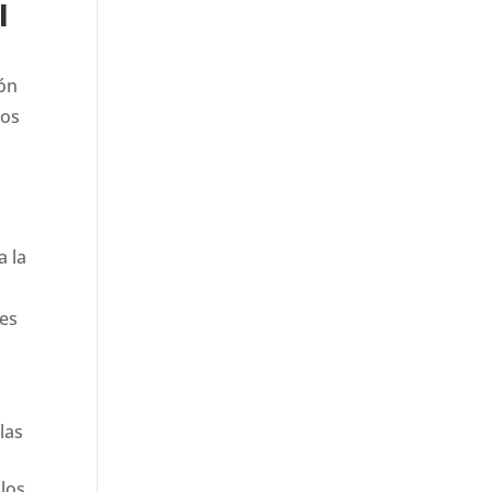
l
ión
ros
a la
tes
las
los