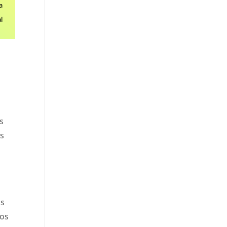
a
l
s
es
os
pos