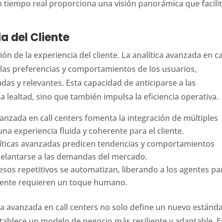
n tiempo real proporciona una visión panorámica que facilit
a del Cliente
ón de la experiencia del cliente. La analítica avanzada en ca
las preferencias y comportamientos de los usuarios,
as y relevantes. Esta capacidad de anticiparse a las
a lealtad, sino que también impulsa la eficiencia operativa.
vanzada en call centers fomenta la integración de múltiples
a experiencia fluida y coherente para el cliente.
íticas avanzadas predicen tendencias y comportamientos
delantarse a las demandas del mercado.
sos repetitivos se automatizan, liberando a los agentes pa
mente requieren un toque humano.
ca avanzada en call centers no solo define un nuevo estánd
establece un modelo de negocio más resiliente y adaptable. 