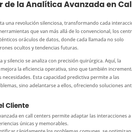
 de la Analítica Avanzada en Cal
ata una revolución silenciosa, transformando cada interacc
erramientas que van más allá de lo convencional, los cent
uténticos oráculos de datos, donde cada llamada no solo
rones ocultos y tendencias futuras.
 silencio se analiza con precisión quirúrgica. Aquí, la
o mejora la eficiencia operativa, sino que también increment
sus necesidades. Esta capacidad predictiva permite a las
blemas, sino adelantarse a ellos, ofreciendo soluciones an
l Cliente
vanzada en call centers permite adaptar las interacciones a 
eriencias únicas y memorables.
entificar rápidamente los problemas comunes, se optimizan 