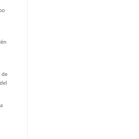
mpo
ién
n de
del
 a