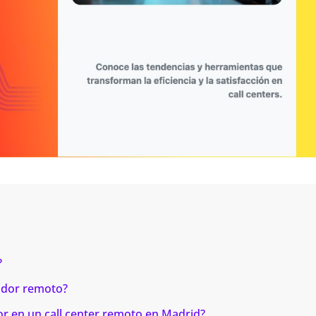
?
rador remoto?
dor en un call center remoto en Madrid?