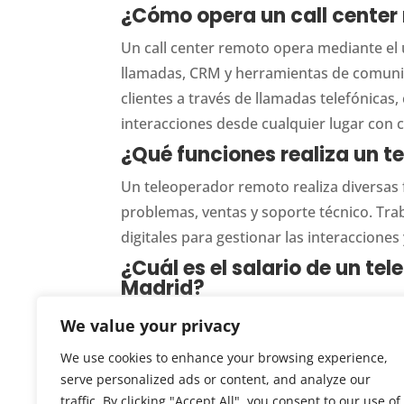
¿Cómo opera un call center
Un call center remoto opera mediante el
llamadas, CRM y herramientas de comunic
clientes a través de llamadas telefónicas,
interacciones desde cualquier lugar con c
¿Qué funciones realiza un 
Un teleoperador remoto realiza diversas f
problemas, ventas y soporte técnico. Tra
digitales para gestionar las interacciones 
¿Cuál es el salario de un te
Madrid?
El salario de un teleoperador en un call
We value your privacy
experiencia y la empresa, pero en promed
We use cookies to enhance your browsing experience,
algunos call centers ofrecen bonos por r
serve personalized ads or content, and analyze our
traffic. By clicking "Accept All", you consent to our use of