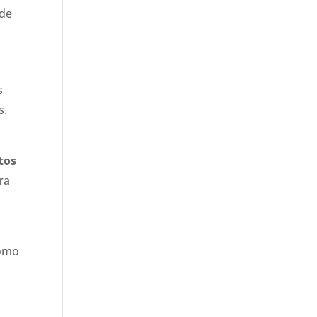
 de
s
s.
tos
ra
como