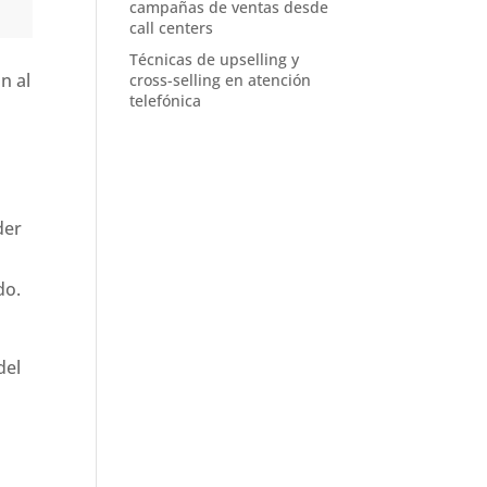
campañas de ventas desde
call centers
Técnicas de upselling y
n al
cross-selling en atención
telefónica
der
do.
del