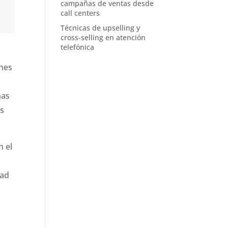
campañas de ventas desde
call centers
Técnicas de upselling y
cross-selling en atención
telefónica
ones
ñas
es
n el
dad